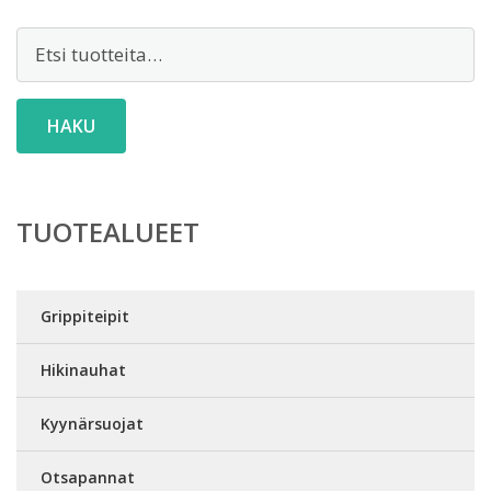
Etsi:
HAKU
TUOTEALUEET
Grippiteipit
Hikinauhat
Kyynärsuojat
Otsapannat