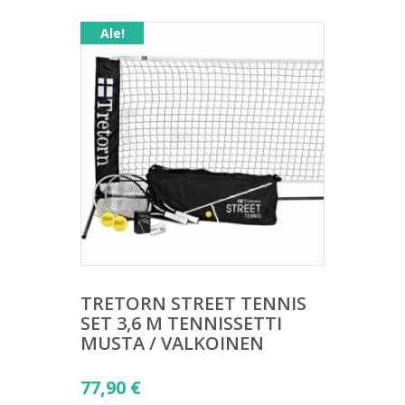
Ale!
TRETORN STREET TENNIS
SET 3,6 M TENNISSETTI
MUSTA / VALKOINEN
Alkuperäinen
77,90
€