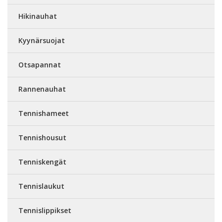
Hikinauhat
Kyynärsuojat
Otsapannat
Rannenauhat
Tennishameet
Tennishousut
Tenniskengät
Tennislaukut
Tennislippikset