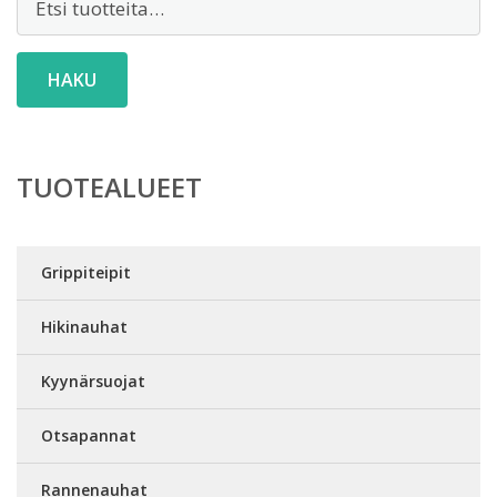
HAKU
TUOTEALUEET
Grippiteipit
Hikinauhat
Kyynärsuojat
Otsapannat
Rannenauhat