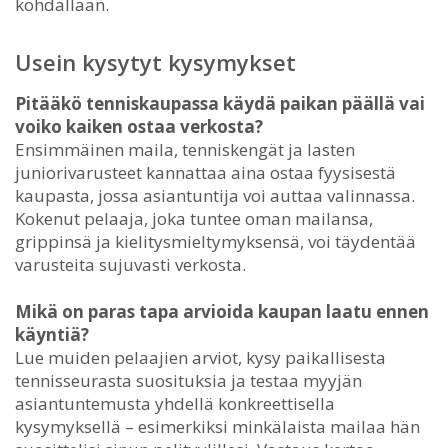
kohdallaan.
Usein kysytyt kysymykset
Pitääkö tenniskaupassa käydä paikan päällä vai
voiko kaiken ostaa verkosta?
Ensimmäinen maila, tenniskengät ja lasten
juniorivarusteet kannattaa aina ostaa fyysisestä
kaupasta, jossa asiantuntija voi auttaa valinnassa.
Kokenut pelaaja, joka tuntee oman mailansa,
grippinsä ja kielitysmieltymyksensä, voi täydentää
varusteita sujuvasti verkosta.
Mikä on paras tapa arvioida kaupan laatu ennen
käyntiä?
Lue muiden pelaajien arviot, kysy paikallisesta
tennisseurasta suosituksia ja testaa myyjän
asiantuntemusta yhdellä konkreettisella
kysymyksellä – esimerkiksi minkälaista mailaa hän