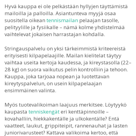
Hyvä kauppa ei ole pelkästään hyllyjen täyttämistä
mailoilla ja palloilla. Asiantunteva myyjä osaa
suositella oikean
tennismailan
pelaajan tasolle,
pelityylille ja fysiikalle – nämä kolme yhdistelmää
vaihtelevat jokaisen harrastajan kohdalla.
Stringauspalvelu on yksi tärkeimmistä kriteereistä
erityisesti kilpapelaajille. Mailan kielitelat täytyy
vaihtaa useita kertoja kaudessa, ja kireystasolla (22–
28 kg) on suora vaikutus pelin kontrolliin ja tehoon.
Kauppa, joka tarjoaa nopean ja luotettavan
kireytyspalvelun, on usein kilpapelaajan
ensimmäinen valinta.
Myös tuotevalikoiman laajuus merkitsee. Löytyykö
kaupasta
tenniskengät
eri kenttäpinnoille –
kovahalliin, hiekkakentälle ja ulkokentälle? Entä
vaatteet, laukut, grippiteipit, rannenauhat ja lasten
juniorivarusteet? Kattava valikoima kertoo, että