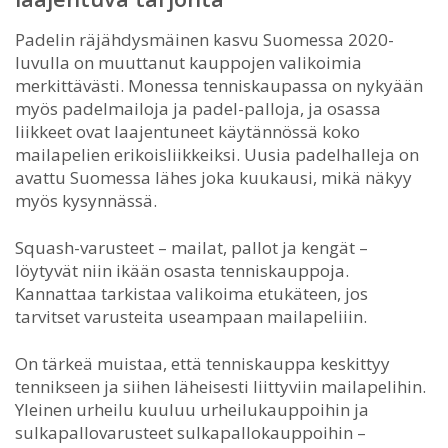
Padelin räjähdysmäinen kasvu Suomessa 2020-
luvulla on muuttanut kauppojen valikoimia
merkittävästi. Monessa tenniskaupassa on nykyään
myös padelmailoja ja padel-palloja, ja osassa
liikkeet ovat laajentuneet käytännössä koko
mailapelien erikoisliikkeiksi. Uusia padelhalleja on
avattu Suomessa lähes joka kuukausi, mikä näkyy
myös kysynnässä.
Squash-varusteet – mailat, pallot ja kengät –
löytyvät niin ikään osasta tenniskauppoja.
Kannattaa tarkistaa valikoima etukäteen, jos
tarvitset varusteita useampaan mailapeliiin.
On tärkeä muistaa, että tenniskauppa keskittyy
tennikseen ja siihen läheisesti liittyviin mailapelihin.
Yleinen urheilu kuuluu urheilukauppoihin ja
sulkapallovarusteet sulkapallokauppoihin –