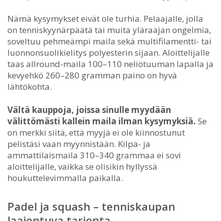
Nämä kysymykset eivät ole turhia. Pelaajalle, jolla
on tenniskyynärpäätä tai muita yläraajan ongelmia,
soveltuu pehmeämpi maila sekä multifilamentti- tai
luonnonsuolikielitys polyesterin sijaan. Aloittelijalle
taas allround-maila 100–110 neliötuuman lapalla ja
kevyehkö 260–280 gramman paino on hyvä
lähtökohta.
Vältä kauppoja, joissa sinulle myydään
välittömästi kallein maila ilman kysymyksiä.
Se
on merkki siitä, että myyjä ei ole kiinnostunut
pelistäsi vaan myynnistään. Kilpa- ja
ammattilaismaila 310–340 grammaa ei sovi
aloittelijalle, vaikka se olisikin hyllyssä
houkuttelevimmalla paikalla.
Padel ja squash – tenniskaupan
laajentuva tarjonta