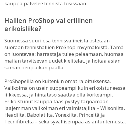
kauppa palvelee tennistä tosissaan.
Hallien ProShop vai erillinen
erikoisliike?
Suomessa suuri osa tennisvälineistä ostetaan
suoraan tennishallien ProShop-myymälöistä. Tämä
on luontevaa: harrastaja tulee pelaamaan, huomaa
mailan tarvitsevan uudet kielitelat, ja hoitaa asian
saman tien paikan päällä.
ProShopeilla on kuitenkin omat rajoituksensa.
Valikoima on usein suppeampi kuin erikoistuneessa
liikkeessä, ja hintataso saattaa olla korkeampi.
Erikoistunut kauppa taas pystyy tarjoamaan
laajemman valikoiman eri valmistajilta – Wilsonilta,
Headilta, Babolatilta, Yonexilta, Princeltä ja
Tecnifibreltä – sekä syvällisempää asiantuntemusta.