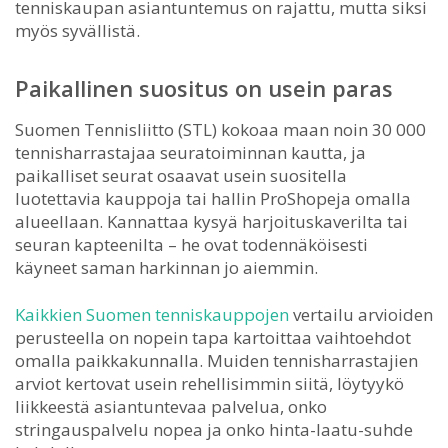
tenniskaupan asiantuntemus on rajattu, mutta siksi
myös syvällistä.
Paikallinen suositus on usein paras
Suomen Tennisliitto (STL) kokoaa maan noin 30 000
tennisharrastajaa seuratoiminnan kautta, ja
paikalliset seurat osaavat usein suositella
luotettavia kauppoja tai hallin ProShopeja omalla
alueellaan. Kannattaa kysyä harjoituskaverilta tai
seuran kapteenilta – he ovat todennäköisesti
käyneet saman harkinnan jo aiemmin.
Kaikkien Suomen tenniskauppojen
vertailu arvioiden
perusteella on nopein tapa kartoittaa vaihtoehdot
omalla paikkakunnalla. Muiden tennisharrastajien
arviot kertovat usein rehellisimmin siitä, löytyykö
liikkeestä asiantuntevaa palvelua, onko
stringauspalvelu nopea ja onko hinta-laatu-suhde