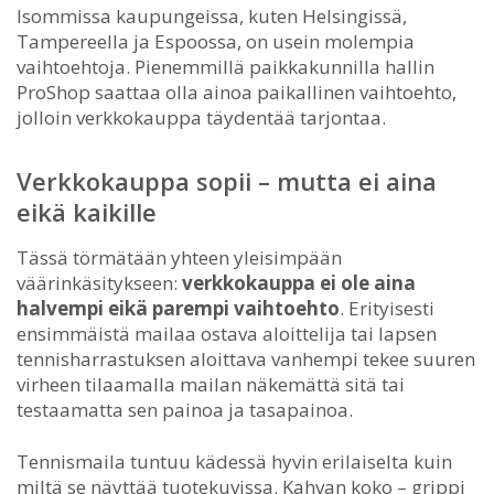
Isommissa kaupungeissa, kuten Helsingissä,
Tampereella ja Espoossa, on usein molempia
vaihtoehtoja. Pienemmillä paikkakunnilla hallin
ProShop saattaa olla ainoa paikallinen vaihtoehto,
jolloin verkkokauppa täydentää tarjontaa.
Verkkokauppa sopii – mutta ei aina
eikä kaikille
Tässä törmätään yhteen yleisimpään
väärinkäsitykseen:
verkkokauppa ei ole aina
halvempi eikä parempi vaihtoehto
. Erityisesti
ensimmäistä mailaa ostava aloittelija tai lapsen
tennisharrastuksen aloittava vanhempi tekee suuren
virheen tilaamalla mailan näkemättä sitä tai
testaamatta sen painoa ja tasapainoa.
Tennismaila tuntuu kädessä hyvin erilaiselta kuin
miltä se näyttää tuotekuvissa. Kahvan koko – grippi