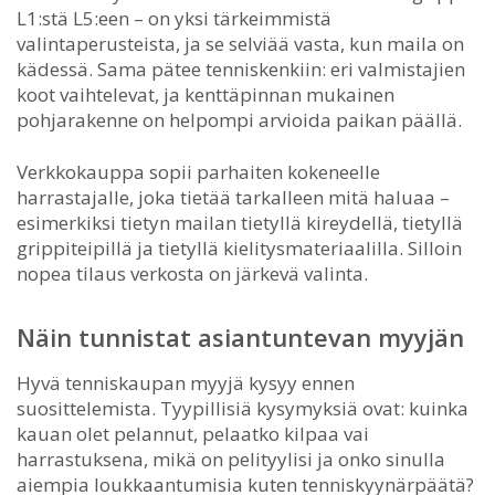
L1:stä L5:een – on yksi tärkeimmistä
valintaperusteista, ja se selviää vasta, kun maila on
kädessä. Sama pätee tenniskenkiin: eri valmistajien
koot vaihtelevat, ja kenttäpinnan mukainen
pohjarakenne on helpompi arvioida paikan päällä.
Verkkokauppa sopii parhaiten kokeneelle
harrastajalle, joka tietää tarkalleen mitä haluaa –
esimerkiksi tietyn mailan tietyllä kireydellä, tietyllä
grippiteipillä ja tietyllä kielitysmateriaalilla. Silloin
nopea tilaus verkosta on järkevä valinta.
Näin tunnistat asiantuntevan myyjän
Hyvä tenniskaupan myyjä kysyy ennen
suosittelemista. Tyypillisiä kysymyksiä ovat: kuinka
kauan olet pelannut, pelaatko kilpaa vai
harrastuksena, mikä on pelityylisi ja onko sinulla
aiempia loukkaantumisia kuten tenniskyynärpäätä?