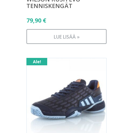
TENNISKENGÄT
79,90
€
LUE LISÄÄ »
Ale!