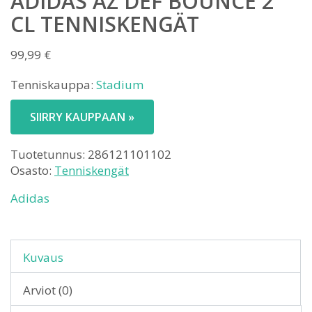
ADIDAS AZ DEF BOUNCE 2
CL TENNISKENGÄT
99,99
€
Tenniskauppa:
Stadium
SIIRRY KAUPPAAN »
Tuotetunnus:
286121101102
Osasto:
Tenniskengät
Adidas
Kuvaus
Arviot (0)