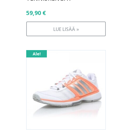
59,90
€
LUE LISÄÄ »
Ale!