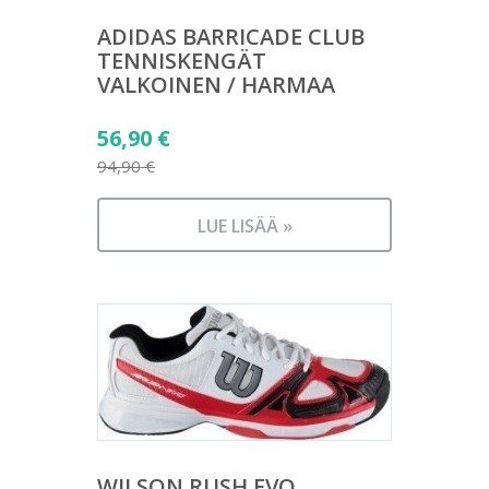
ADIDAS BARRICADE CLUB
TENNISKENGÄT
VALKOINEN / HARMAA
Alkuperäinen
56,90
€
hinta
94,90
€
Nykyinen
oli:
hinta
94,90 €.
LUE LISÄÄ »
on:
56,90 €.
WILSON RUSH EVO