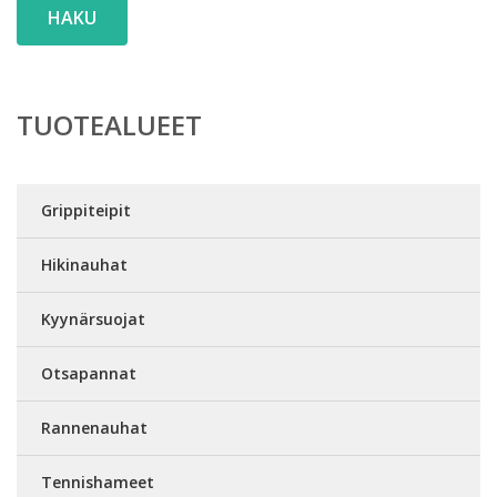
HAKU
TUOTEALUEET
Grippiteipit
Hikinauhat
Kyynärsuojat
Otsapannat
Rannenauhat
Tennishameet