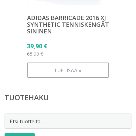
ADIDAS BARRICADE 2016 XJ
SYNTHETIC TENNISKENGÄT
SININEN
Alkuperäinen
39,90
€
hinta
65,90
€
Nykyinen
oli:
hinta
65,90 €.
LUE LISÄÄ »
on:
39,90 €.
TUOTEHAKU
Etsi: