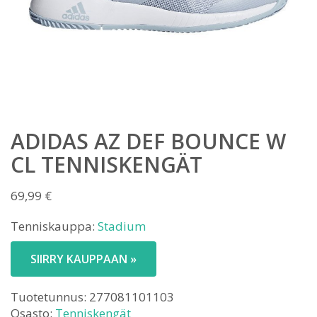
ADIDAS AZ DEF BOUNCE W
CL TENNISKENGÄT
69,99
€
Tenniskauppa:
Stadium
SIIRRY KAUPPAAN »
Tuotetunnus:
277081101103
Osasto:
Tenniskengät