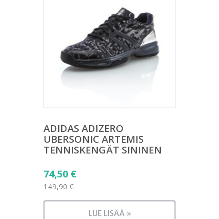
ADIDAS ADIZERO
UBERSONIC ARTEMIS
TENNISKENGÄT SININEN
Alkuperäinen
74,50
€
hinta
149,90
€
Nykyinen
oli:
hinta
149,90 €.
LUE LISÄÄ »