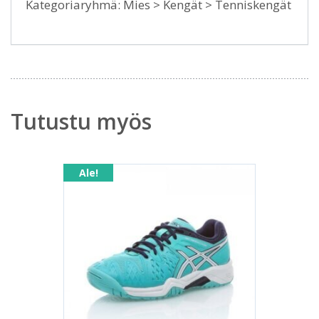
Kategoriaryhmä: Mies > Kengät > Tenniskengät
Tutustu myös
Ale!