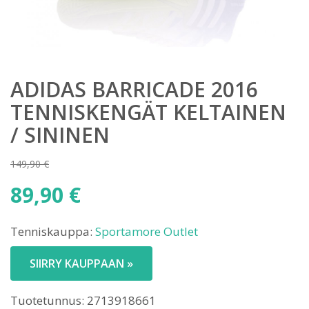
ADIDAS BARRICADE 2016
TENNISKENGÄT KELTAINEN
/ SININEN
149,90
€
Alkuperäinen
89,90
€
hinta
Nykyinen
oli:
Tenniskauppa:
Sportamore Outlet
hinta
149,90 €.
on:
SIIRRY KAUPPAAN »
89,90 €.
Tuotetunnus:
2713918661