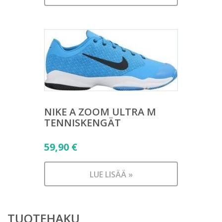
on:
74,50 €.
NIKE A ZOOM ULTRA M
TENNISKENGÄT
59,90
€
LUE LISÄÄ »
TUOTEHAKU