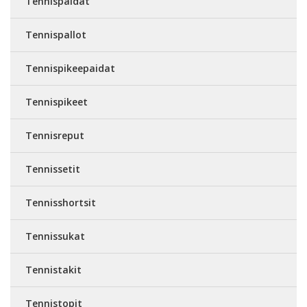
Tennispaidat
Tennispallot
Tennispikeepaidat
Tennispikeet
Tennisreput
Tennissetit
Tennisshortsit
Tennissukat
Tennistakit
Tennistopit