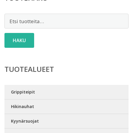
Etsi:
HAKU
TUOTEALUEET
Grippiteipit
Hikinauhat
Kyynärsuojat