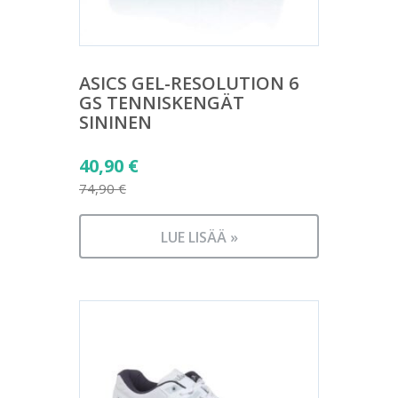
ASICS GEL-RESOLUTION 6
GS TENNISKENGÄT
SININEN
Alkuperäinen
40,90
€
hinta
74,90
€
Nykyinen
oli:
hinta
74,90 €.
LUE LISÄÄ »
on:
40,90 €.