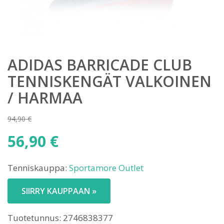
ADIDAS BARRICADE CLUB
TENNISKENGÄT VALKOINEN
/ HARMAA
94,90
€
Alkuperäinen
56,90
€
hinta
Nykyinen
oli:
Tenniskauppa:
Sportamore Outlet
hinta
94,90 €.
on:
SIIRRY KAUPPAAN »
56,90 €.
Tuotetunnus:
2746838377