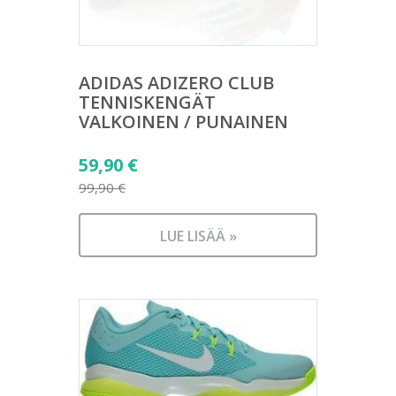
ADIDAS ADIZERO CLUB
TENNISKENGÄT
VALKOINEN / PUNAINEN
Alkuperäinen
59,90
€
hinta
99,90
€
Nykyinen
oli:
hinta
99,90 €.
LUE LISÄÄ »
on:
59,90 €.