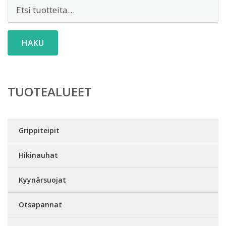
Etsi:
HAKU
TUOTEALUEET
Grippiteipit
Hikinauhat
Kyynärsuojat
Otsapannat