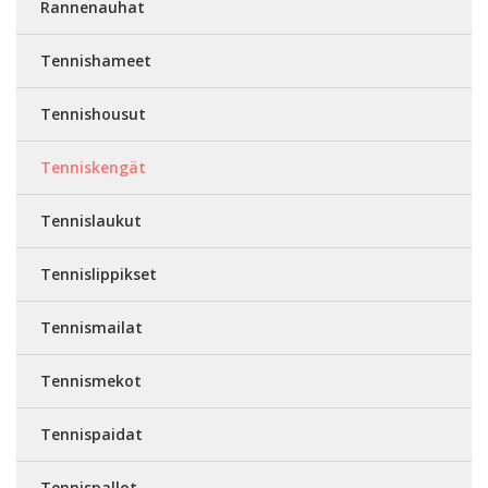
Rannenauhat
Tennishameet
Tennishousut
Tenniskengät
Tennislaukut
Tennislippikset
Tennismailat
Tennismekot
Tennispaidat
Tennispallot