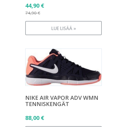
Alkuperäinen
44,90
€
hinta
74,90
€
Nykyinen
oli:
hinta
74,90 €.
LUE LISÄÄ »
on:
44,90 €.
NIKE AIR VAPOR ADV WMN
TENNISKENGÄT
88,00
€