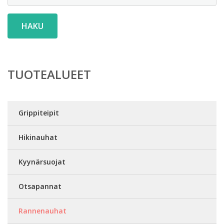
HAKU
TUOTEALUEET
Grippiteipit
Hikinauhat
Kyynärsuojat
Otsapannat
Rannenauhat