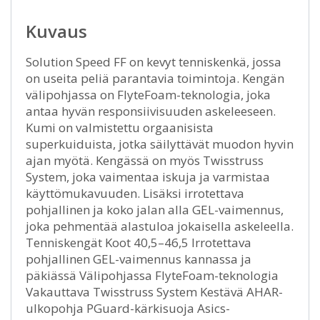
Kuvaus
Solution Speed FF on kevyt tenniskenkä, jossa
on useita peliä parantavia toimintoja. Kengän
välipohjassa on FlyteFoam-teknologia, joka
antaa hyvän responsiivisuuden askeleeseen.
Kumi on valmistettu orgaanisista
superkuiduista, jotka säilyttävät muodon hyvin
ajan myötä. Kengässä on myös Twisstruss
System, joka vaimentaa iskuja ja varmistaa
käyttömukavuuden. Lisäksi irrotettava
pohjallinen ja koko jalan alla GEL-vaimennus,
joka pehmentää alastuloa jokaisella askeleella.
Tenniskengät Koot 40,5–46,5 Irrotettava
pohjallinen GEL-vaimennus kannassa ja
päkiässä Välipohjassa FlyteFoam-teknologia
Vakauttava Twisstruss System Kestävä AHAR-
ulkopohja PGuard-kärkisuoja Asics-