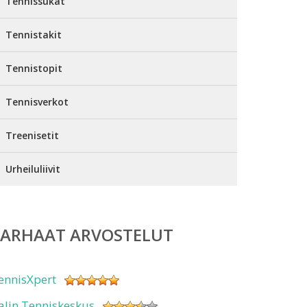
Tennissukat
Tennistakit
Tennistopit
Tennisverkot
Treenisetit
Urheiluliivit
PARHAAT ARVOSTELUT
ennisXpert
alin Tenniskeskus