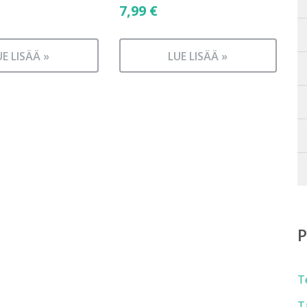
7,99
€
UE LISÄÄ »
LUE LISÄÄ »
T
T