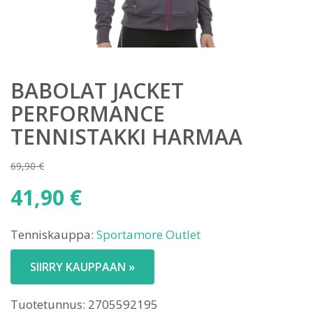
BABOLAT JACKET
PERFORMANCE
TENNISTAKKI HARMAA
69,90
€
Alkuperäinen
41,90
€
hinta
Nykyinen
oli:
Tenniskauppa:
Sportamore Outlet
hinta
69,90 €.
on:
SIIRRY KAUPPAAN »
41,90 €.
Tuotetunnus:
2705592195