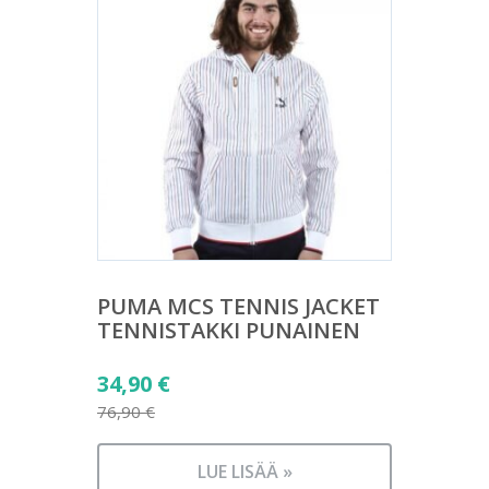
PUMA MCS TENNIS JACKET
TENNISTAKKI PUNAINEN
Alkuperäinen
34,90
€
hinta
76,90
€
Nykyinen
oli:
hinta
76,90 €.
LUE LISÄÄ »