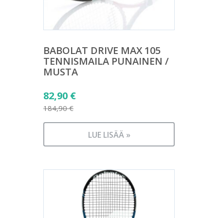
BABOLAT DRIVE MAX 105
TENNISMAILA PUNAINEN /
MUSTA
Alkuperäinen
82,90
€
hinta
184,90
€
Nykyinen
oli:
hinta
184,90 €.
LUE LISÄÄ »
on:
82,90 €.