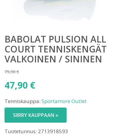
BABOLAT PULSION ALL
COURT TENNISKENGÄT
VALKOINEN / SININEN
79,90
€
Alkuperäinen
47,90
€
hinta
Nykyinen
oli:
Tenniskauppa:
Sportamore Outlet
hinta
79,90 €.
on:
SIIRRY KAUPPAAN »
47,90 €.
Tuotetunnus:
2713918593