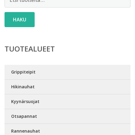
HAKU
TUOTEALUEET
Grippiteipit
Hikinauhat
Kyynärsuojat
Otsapannat
Rannenauhat