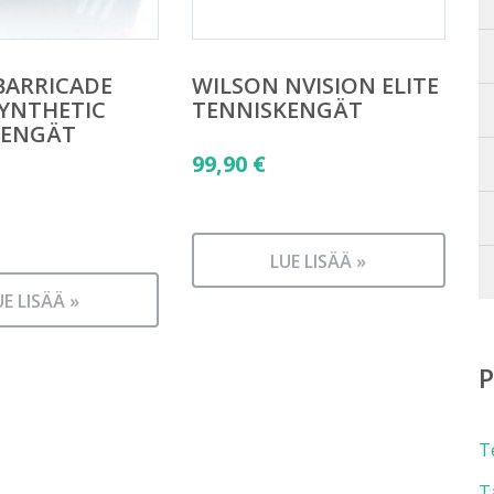
BARRICADE
WILSON NVISION ELITE
SYNTHETIC
TENNISKENGÄT
KENGÄT
99,90
€
äinen
LUE LISÄÄ »
n
UE LISÄÄ »
T
T