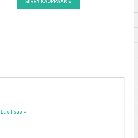
SIIRRY KAUPPAAN »
20,90 €.
…
Lue lisää »