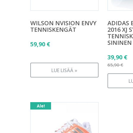
WILSON NVISION ENVY
ADIDAS 
TENNISKENGÄT
2016 XJ 
TENNIS
SININEN
59,90
€
Alkuper
39,90
€
hinta
65,90
€
LUE LISÄÄ »
Nykyine
oli:
hinta
65,90 €.
L
on:
39,90 €.
Ale!