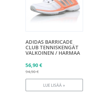
ADIDAS BARRICADE
CLUB TENNISKENGÄT
VALKOINEN / HARMAA
Alkuperäinen
56,90
€
hinta
94,90
€
Nykyinen
oli:
hinta
94,90 €.
LUE LISÄÄ »
on:
56,90 €.