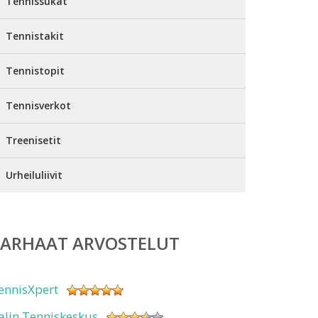
Tennissukat
Tennistakit
Tennistopit
Tennisverkot
Treenisetit
Urheiluliivit
PARHAAT ARVOSTELUT
ennisXpert
alin Tenniskeskus