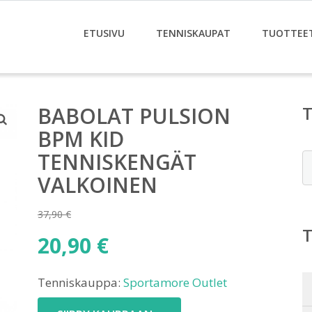
ETUSIVU
TENNISKAUPAT
TUOTTEE
BABOLAT PULSION
BPM KID
TENNISKENGÄT
E
VALKOINEN
37,90
€
Alkuperäinen
20,90
€
hinta
Nykyinen
oli:
Tenniskauppa:
Sportamore Outlet
hinta
37,90 €.
on: