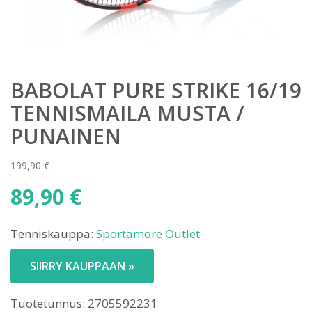
BABOLAT PURE STRIKE 16/19
TENNISMAILA MUSTA /
PUNAINEN
199,90
€
Alkuperäinen
89,90
€
hinta
Nykyinen
oli:
Tenniskauppa:
Sportamore Outlet
hinta
199,90 €.
on:
SIIRRY KAUPPAAN »
89,90 €.
Tuotetunnus:
2705592231