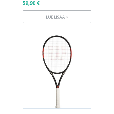
59,90
€
LUE LISÄÄ »