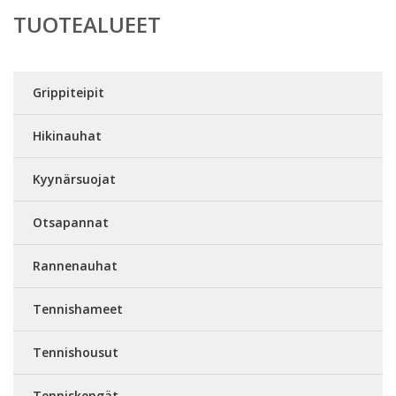
TUOTEALUEET
Grippiteipit
Hikinauhat
Kyynärsuojat
Otsapannat
Rannenauhat
Tennishameet
Tennishousut
Tenniskengät