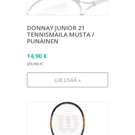
DONNAY JUNIOR 21
TENNISMAILA MUSTA /
PUNAINEN
Alkuperäinen
14,90
€
hinta
29,90
€
Nykyinen
oli:
hinta
29,90 €.
LUE LISÄÄ »
on:
14,90 €.