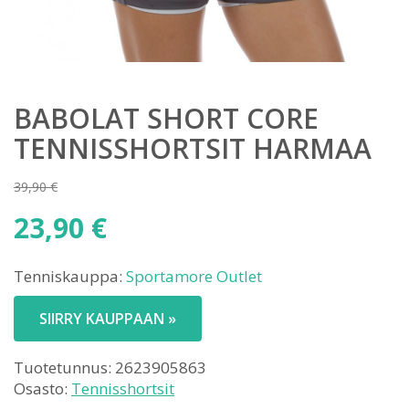
BABOLAT SHORT CORE
TENNISSHORTSIT HARMAA
39,90
€
Alkuperäinen
23,90
€
hinta
Nykyinen
oli:
Tenniskauppa:
Sportamore Outlet
hinta
39,90 €.
on:
SIIRRY KAUPPAAN »
23,90 €.
Tuotetunnus:
2623905863
Osasto:
Tennisshortsit