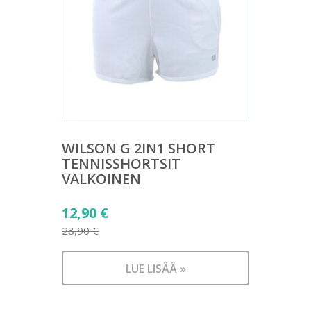
WILSON G 2IN1 SHORT
TENNISSHORTSIT
VALKOINEN
Alkuperäinen
12,90
€
hinta
28,90
€
Nykyinen
oli:
hinta
28,90 €.
LUE LISÄÄ »
on:
12,90 €.