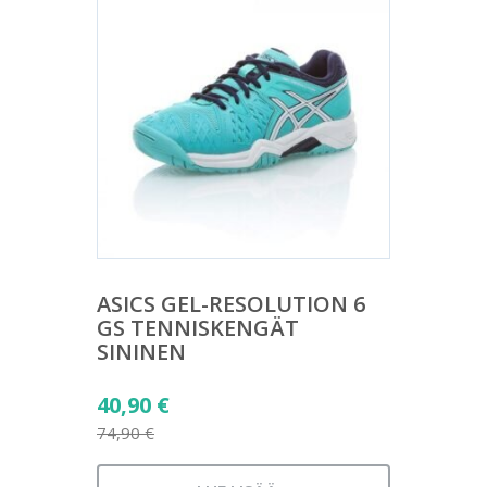
ASICS GEL-RESOLUTION 6
GS TENNISKENGÄT
SININEN
Alkuperäinen
40,90
€
hinta
74,90
€
Nykyinen
oli: