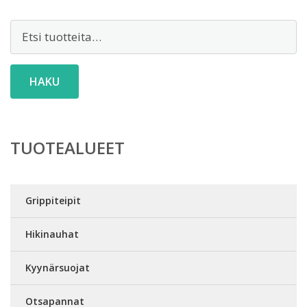
Etsi:
HAKU
TUOTEALUEET
Grippiteipit
Hikinauhat
Kyynärsuojat
Otsapannat