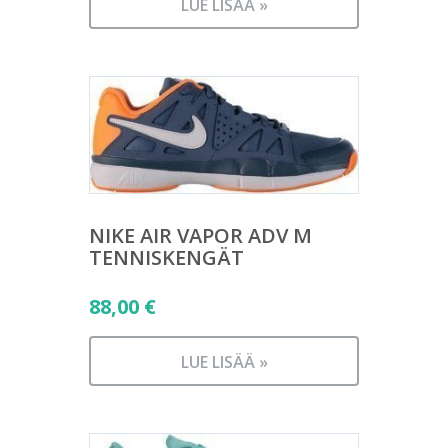
hinta
74,90 €.
LUE LISÄÄ »
on:
40,90 €.
NIKE AIR VAPOR ADV M
TENNISKENGÄT
88,00
€
LUE LISÄÄ »