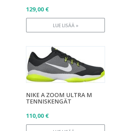
129,00
€
LUE LISÄÄ »
NIKE A ZOOM ULTRA M
TENNISKENGÄT
110,00
€