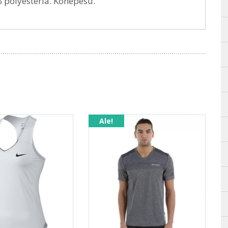
% polyesteriä. Konepesu.
Ale!