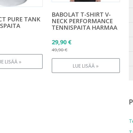
BABOLAT T-SHIRT V-
CT PURE TANK
NECK PERFORMANCE
SPAITA
TENNISPAITA HARMAA
Alkuperäinen
29,90
€
hinta
49,90
€
Nykyinen
oli:
UE LISÄÄ »
hinta
49,90 €.
LUE LISÄÄ »
on:
29,90 €.
T
T