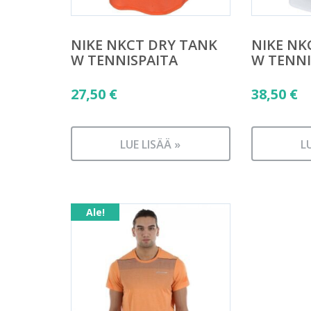
NIKE NKCT DRY TANK
NIKE NK
W TENNISPAITA
W TENNI
27,50
€
38,50
€
LUE LISÄÄ »
L
Ale!