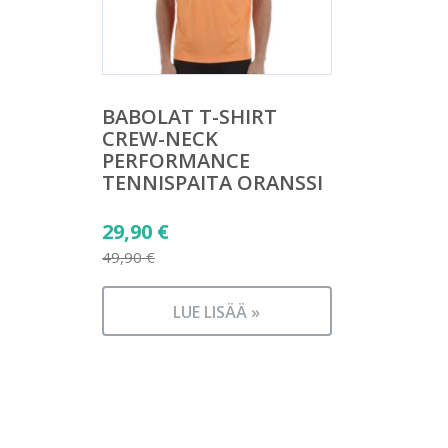
BABOLAT T-SHIRT
CREW-NECK
PERFORMANCE
TENNISPAITA ORANSSI
Alkuperäinen
29,90
€
hinta
49,90
€
Nykyinen
oli:
hinta
49,90 €.
LUE LISÄÄ »
on:
29,90 €.