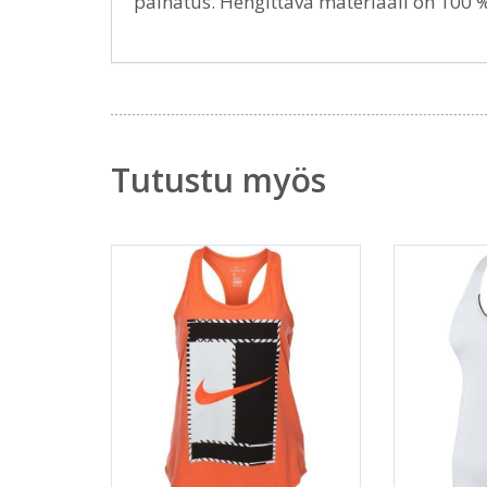
painatus. Hengittävä materiaali on 100 
Tutustu myös