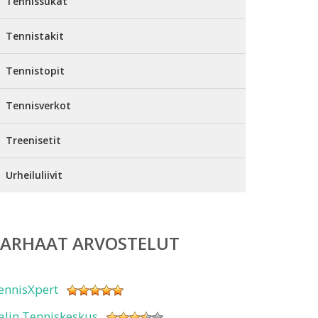
Tennissukat
Tennistakit
Tennistopit
Tennisverkot
Treenisetit
Urheiluliivit
PARHAAT ARVOSTELUT
ennisXpert
alin Tenniskeskus