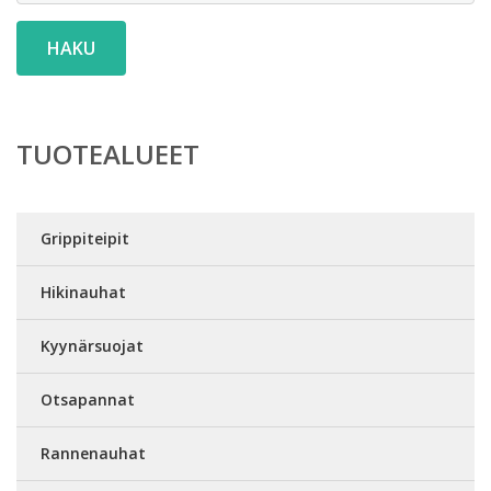
HAKU
TUOTEALUEET
Grippiteipit
Hikinauhat
Kyynärsuojat
Otsapannat
Rannenauhat