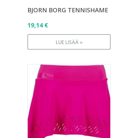
BJORN BORG TENNISHAME
19,14
€
LUE LISÄÄ »