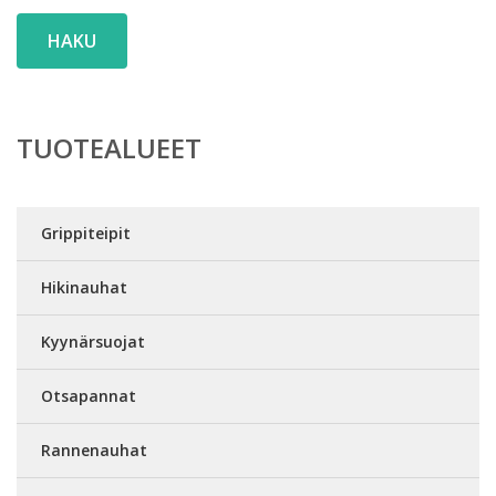
HAKU
TUOTEALUEET
Grippiteipit
Hikinauhat
Kyynärsuojat
Otsapannat
Rannenauhat