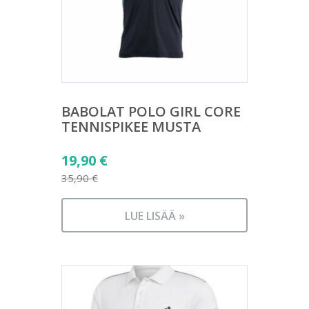
BABOLAT POLO GIRL CORE
TENNISPIKEE MUSTA
Alkuperäinen
19,90
€
hinta
35,90
€
Nykyinen
oli:
hinta
35,90 €.
LUE LISÄÄ »
on:
19,90 €.