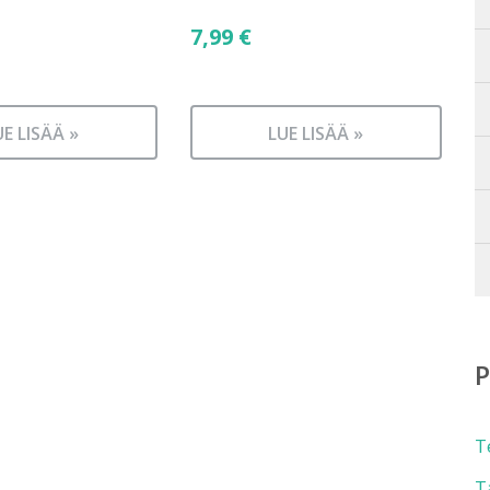
7,99
€
UE LISÄÄ »
LUE LISÄÄ »
T
T