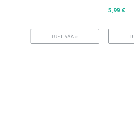
5,99
€
LUE LISÄÄ »
L