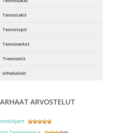
Tennissukat
Tennistakit
Tennistopit
Tennisverkot
Treenisetit
Urheiluliivit
PARHAAT ARVOSTELUT
ennisXpert
alin Tenniskeskus