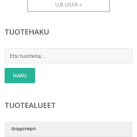
hinta
37,90 €.
LUE LISÄÄ »
on:
18,90 €.
TUOTEHAKU
Etsi:
HAKU
TUOTEALUEET
Grippiteipit