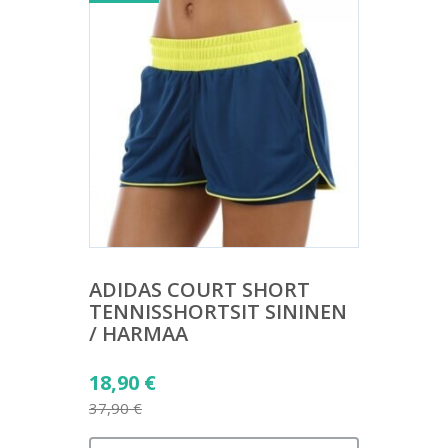
ADIDAS COURT SHORT
TENNISSHORTSIT SININEN
/ HARMAA
Alkuperäinen
18,90
€
hinta
37,90
€
Nykyinen
oli: