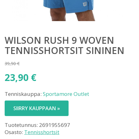
WILSON RUSH 9 WOVEN
TENNISSHORTSIT SININEN
39,90
€
Alkuperäinen
23,90
€
hinta
Nykyinen
oli:
Tenniskauppa:
Sportamore Outlet
hinta
39,90 €.
on:
SIIRRY KAUPPAAN »
23,90 €.
Tuotetunnus:
2691955697
Osasto:
Tennisshortsit