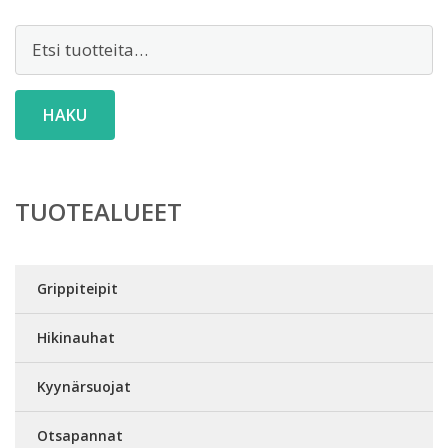
Etsi:
HAKU
TUOTEALUEET
Grippiteipit
Hikinauhat
Kyynärsuojat
Otsapannat