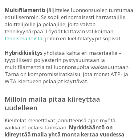
Multifilamentti
jäljittelee luonnonsuolen tuntumaa
edullisemmin. Se sopii erinomaisesti harrastajille,
aloittelijoille ja pelaajille, joita vaivaa
tennikyynärpää. Löydät kattavan valikoiman
tennismailoista
, joihin eri kielitelatyypit sopivat.
Hybridikielitys
yhdistää kahta eri materiaalia –
tyypillisesti polyesterin pystysuuntaan ja
multifilamenttia tai luonnonsuolta vaakasuuntaan.
Tämä on kompromissiratkaisu, jota monet ATP- ja
WTA-kiertueen pelaajat käyttävät.
Milloin maila pitää kiireyttää
uudelleen
Kielitelat menettävät jännitteensä ajan myötä,
vaikka et pelaisi lainkaan.
Nyrkkisääntö on
kiireyttää maila yhtä monta kertaa vuodessa