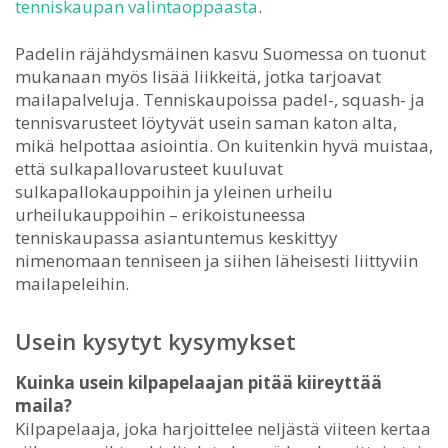
tenniskaupan valintaoppaasta
.
Padelin räjähdysmäinen kasvu Suomessa on tuonut
mukanaan myös lisää liikkeitä, jotka tarjoavat
mailapalveluja. Tenniskaupoissa padel-, squash- ja
tennisvarusteet löytyvät usein saman katon alta,
mikä helpottaa asiointia. On kuitenkin hyvä muistaa,
että sulkapallovarusteet kuuluvat
sulkapallokauppoihin ja yleinen urheilu
urheilukauppoihin – erikoistuneessa
tenniskaupassa asiantuntemus keskittyy
nimenomaan tenniseen ja siihen läheisesti liittyviin
mailapeleihin.
Usein kysytyt kysymykset
Kuinka usein kilpapelaajan pitää kiireyttää
maila?
Kilpapelaaja, joka harjoittelee neljästä viiteen kertaa