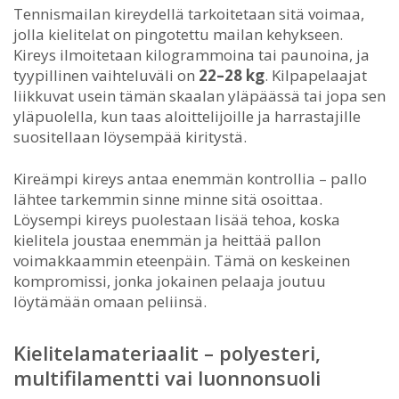
Tennismailan kireydellä tarkoitetaan sitä voimaa,
jolla kielitelat on pingotettu mailan kehykseen.
Kireys ilmoitetaan kilogrammoina tai paunoina, ja
tyypillinen vaihteluväli on
22–28 kg
. Kilpapelaajat
liikkuvat usein tämän skaalan yläpäässä tai jopa sen
yläpuolella, kun taas aloittelijoille ja harrastajille
suositellaan löysempää kiritystä.
Kireämpi kireys antaa enemmän kontrollia – pallo
lähtee tarkemmin sinne minne sitä osoittaa.
Löysempi kireys puolestaan lisää tehoa, koska
kielitela joustaa enemmän ja heittää pallon
voimakkaammin eteenpäin. Tämä on keskeinen
kompromissi, jonka jokainen pelaaja joutuu
löytämään omaan peliinsä.
Kielitelamateriaalit – polyesteri,
multifilamentti vai luonnonsuoli