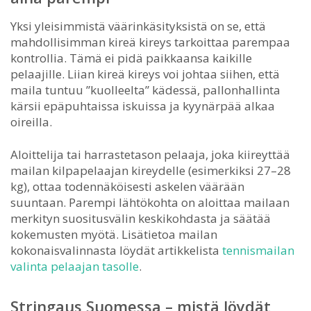
Yksi yleisimmistä väärinkäsityksistä on se, että
mahdollisimman kireä kireys tarkoittaa parempaa
kontrollia. Tämä ei pidä paikkaansa kaikille
pelaajille. Liian kireä kireys voi johtaa siihen, että
maila tuntuu ”kuolleelta” kädessä, pallonhallinta
kärsii epäpuhtaissa iskuissa ja kyynärpää alkaa
oireilla.
Aloittelija tai harrastetason pelaaja, joka kiireyttää
mailan kilpapelaajan kireydelle (esimerkiksi 27–28
kg), ottaa todennäköisesti askelen väärään
suuntaan. Parempi lähtökohta on aloittaa mailaan
merkityn suositusvälin keskikohdasta ja säätää
kokemusten myötä. Lisätietoa mailan
kokonaisvalinnasta löydät artikkelista
tennismailan
valinta pelaajan tasolle
.
Stringaus Suomessa – mistä löydät