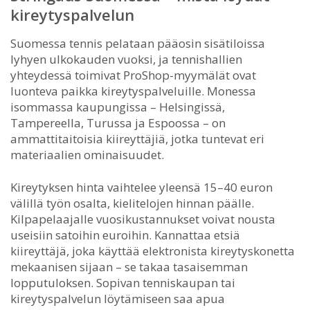
kireytyspalvelun
Suomessa tennis pelataan pääosin sisätiloissa
lyhyen ulkokauden vuoksi, ja tennishallien
yhteydessä toimivat ProShop-myymälät ovat
luonteva paikka kireytyspalveluille. Monessa
isommassa kaupungissa – Helsingissä,
Tampereella, Turussa ja Espoossa – on
ammattitaitoisia kiireyttäjiä, jotka tuntevat eri
materiaalien ominaisuudet.
Kireytyksen hinta vaihtelee yleensä 15–40 euron
välillä työn osalta, kielitelojen hinnan päälle.
Kilpapelaajalle vuosikustannukset voivat nousta
useisiin satoihin euroihin. Kannattaa etsiä
kiireyttäjä, joka käyttää elektronista kireytyskonetta
mekaanisen sijaan – se takaa tasaisemman
lopputuloksen. Sopivan tenniskaupan tai
kireytyspalvelun löytämiseen saa apua