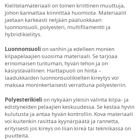
Kielitelamateriaali on toinen kriittinen muuttuja,
johon kannattaa kiinnittää huomiota. Materiaalit
jaetaan karkeasti neljään pääluokkaan:
luonnonsuoli, polyesteri, multifilamentti ja
hybridikielitys.
Luonnonsuoli
on vanhin ja edelleen monien
kilpapelaajien suosima materiaali. Se tarjoaa
erinomaisen tuntuman, hyvän tehon ja on
käsiystävällinen. Haittapuoli on hinta –
laadukkaiden luonnonsuolikielten kireytys voi
maksaa moninkertaisesti verrattuna polyesteriin.
Polyesterikieli
on nykyään yleisin valinta kilpa- ja
edistyneiden pelaajien keskuudessa. Se kestää hyvin
kulutusta ja antaa hyvän kontrollin. Kova materiaali
voi kuitenkin rasittaa kyynärpäätä ja rannetta,
erityisesti jos kireys on liian kireä tai tekniikassa on
puutteita.