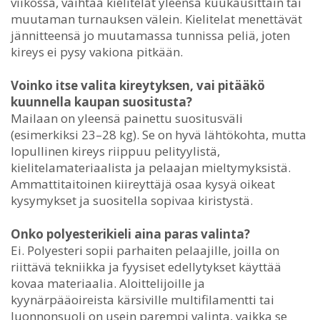
viikossa, vaihtaa kielitelat yleensä kuukausittain tai
muutaman turnauksen välein. Kielitelat menettävät
jännitteensä jo muutamassa tunnissa peliä, joten
kireys ei pysy vakiona pitkään.
Voinko itse valita kireytyksen, vai pitääkö
kuunnella kaupan suositusta?
Mailaan on yleensä painettu suositusväli
(esimerkiksi 23–28 kg). Se on hyvä lähtökohta, mutta
lopullinen kireys riippuu pelityylistä,
kielitelamateriaalista ja pelaajan mieltymyksistä.
Ammattitaitoinen kiireyttäjä osaa kysyä oikeat
kysymykset ja suositella sopivaa kiristystä.
Onko polyesterikieli aina paras valinta?
Ei. Polyesteri sopii parhaiten pelaajille, joilla on
riittävä tekniikka ja fyysiset edellytykset käyttää
kovaa materiaalia. Aloittelijoille ja
kyynärpääoireista kärsiville multifilamentti tai
luonnonsuoli on usein parempi valinta, vaikka se