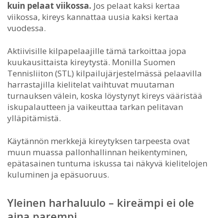
kuin pelaat viikossa.
Jos pelaat kaksi kertaa
viikossa, kireys kannattaa uusia kaksi kertaa
vuodessa.
Aktiivisille kilpapelaajille tämä tarkoittaa jopa
kuukausittaista kireytystä. Monilla Suomen
Tennisliiton (STL) kilpailujärjestelmässä pelaavilla
harrastajilla kielitelat vaihtuvat muutaman
turnauksen välein, koska löystynyt kireys vääristää
iskupalautteen ja vaikeuttaa tarkan pelitavan
ylläpitämistä.
Käytännön merkkejä kireytyksen tarpeesta ovat
muun muassa pallonhallinnan heikentyminen,
epätasainen tuntuma iskussa tai näkyvä kielitelojen
kuluminen ja epäsuoruus.
Yleinen harhaluulo – kireämpi ei ole
aina parempi