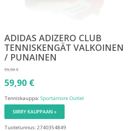
ADIDAS ADIZERO CLUB
TENNISKENGÄT VALKOINEN
/ PUNAINEN
99,90
€
Alkuperäinen
59,90
€
hinta
Nykyinen
oli:
Tenniskauppa:
Sportamore Outlet
hinta
99,90 €.
on:
SIIRRY KAUPPAAN »
59,90 €.
Tuotetunnus:
2740354849