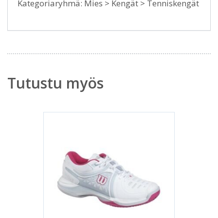
Kategoriaryhmä: Mies > Kengät > Tenniskengät
Tutustu myös