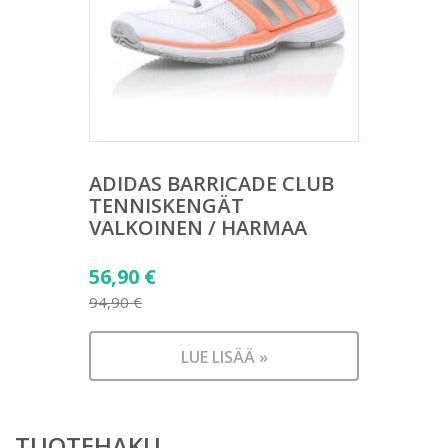
ADIDAS BARRICADE CLUB
TENNISKENGÄT
VALKOINEN / HARMAA
Alkuperäinen
56,90
€
hinta
94,90
€
Nykyinen
oli:
hinta
94,90 €.
LUE LISÄÄ »
on:
56,90 €.
TUOTEHAKU