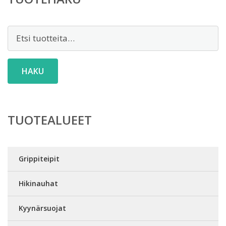
Etsi:
HAKU
TUOTEALUEET
Grippiteipit
Hikinauhat
Kyynärsuojat