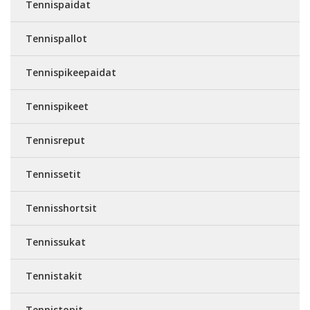
Tennispaidat
Tennispallot
Tennispikeepaidat
Tennispikeet
Tennisreput
Tennissetit
Tennisshortsit
Tennissukat
Tennistakit
Tennistopit