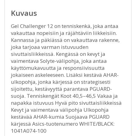
Kuvaus
Gel Challenger 12 on tenniskenkä, joka antaa
vakauttaa nopeisiin ja räjähtäviin liikkeisiin.
Kannassa ja päkiässä on vakauttava rakenne,
joka tarjoaa varman istuvuuden
sivuttaisliikkeissä. Kengässä on kevyt ja
vaimentava Solyte-välipohja, joka antaa
käyttömukavuutta ja responsiivisuutta
jokaiseen askeleeseen. Lisäksi kestävä AHAR-
ulkopohja, jonka kärjessä on strategisesti
sijoitettu, kestävyyttä parantava PGUARD-
suoja. Tenniskengät Koot 40,5–46,5 Vakaa ja
napakka istuvuus Hyvä pito sivuttaisliikkeissä
Kevyt ja vaimentava välipohja Ulkopohja
kestävää AHAR-kumia Suojaava PGUARD
kärjessä Asics-tuotenumero WHITE/BLACK:
1041A074-100