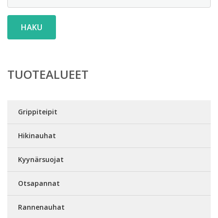
HAKU
TUOTEALUEET
Grippiteipit
Hikinauhat
Kyynärsuojat
Otsapannat
Rannenauhat