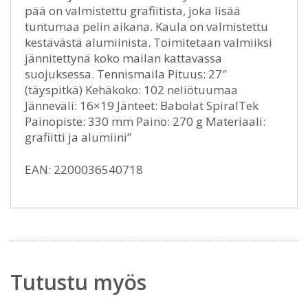
pää on valmistettu grafiitista, joka lisää
tuntumaa pelin aikana. Kaula on valmistettu
kestävästä alumiinista. Toimitetaan valmiiksi
jännitettynä koko mailan kattavassa
suojuksessa. Tennismaila Pituus: 27″
(täyspitkä) Kehäkoko: 102 neliötuumaa
Jänneväli: 16×19 Jänteet: Babolat SpiralTek
Painopiste: 330 mm Paino: 270 g Materiaali:
grafiitti ja alumiini”
EAN: 2200036540718
Tutustu myös