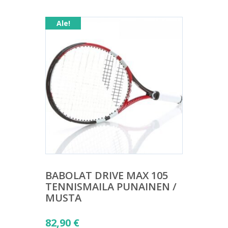
Ale!
BABOLAT DRIVE MAX 105
TENNISMAILA PUNAINEN /
MUSTA
Alkuperäinen
82,90
€