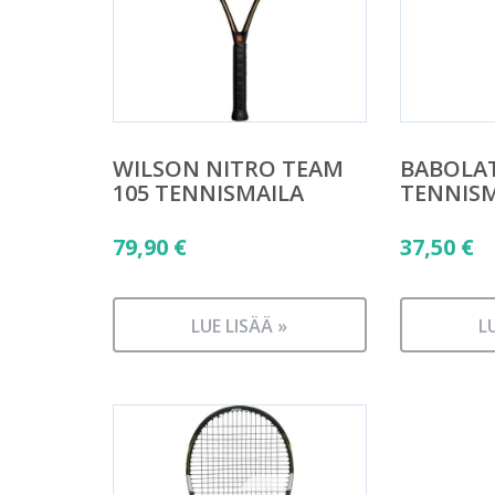
WILSON NITRO TEAM
BABOLAT
105 TENNISMAILA
TENNISM
79,90
€
37,50
€
LUE LISÄÄ »
L