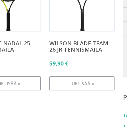
 NADAL 25
WILSON BLADE TEAM
AILA
26 JR TENNISMAILA
59,90
€
UE LISÄÄ »
LUE LISÄÄ »
T
T