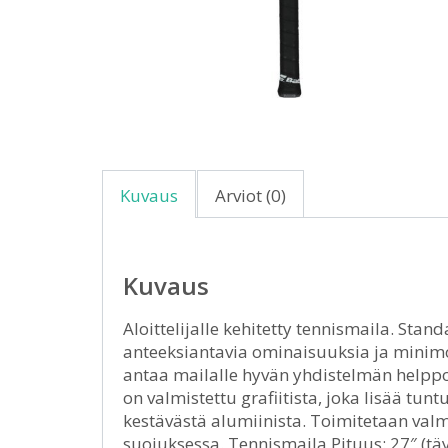
Kuvaus
Arviot (0)
Kuvaus
Aloittelijalle kehitetty tennismaila. St
anteeksiantavia ominaisuuksia ja minim
antaa mailalle hyvän yhdistelmän helppo
on valmistettu grafiitista, joka lisää tu
kestävästä alumiinista. Toimitetaan valm
suojuksessa. Tennismaila Pituus: 27″ (tä