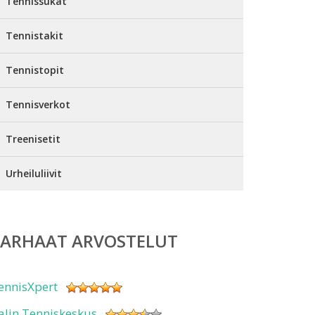
Tennissukat
Tennistakit
Tennistopit
Tennisverkot
Treenisetit
Urheiluliivit
PARHAAT ARVOSTELUT
ennisXpert
alin Tenniskeskus