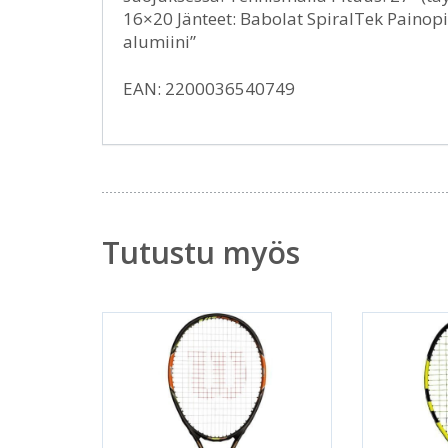
16×20 Jänteet: Babolat SpiralTek Painopis
alumiini”
EAN: 2200036540749
Tutustu myös