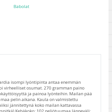
Babolat
andardia isompi lyöntipinta antaa enemmän
oi virheelliset osumat. 270 gramman paino
käyttöisyyttä ja painoa lyönteihin. Mailan pää
ntumaa pelin aikana. Kaula on valmistettu
iiksi jännitettynä koko mailan kattavassa
yspitkä) Kehäkoko: 102 neliötuumaa Jänneväli: