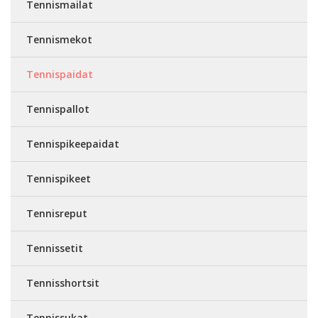
Tennismailat
Tennismekot
Tennispaidat
Tennispallot
Tennispikeepaidat
Tennispikeet
Tennisreput
Tennissetit
Tennisshortsit
Tennissukat