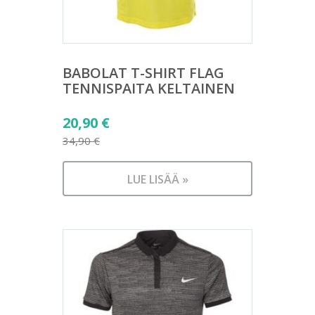
BABOLAT T-SHIRT FLAG
TENNISPAITA KELTAINEN
Alkuperäinen
20,90
€
hinta
34,90
€
Nykyinen
oli:
hinta
34,90 €.
LUE LISÄÄ »
on:
20,90 €.