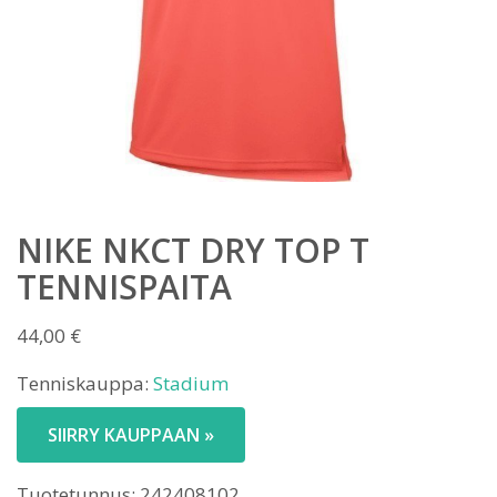
NIKE NKCT DRY TOP T
TENNISPAITA
44,00
€
Tenniskauppa:
Stadium
SIIRRY KAUPPAAN »
Tuotetunnus:
242408102