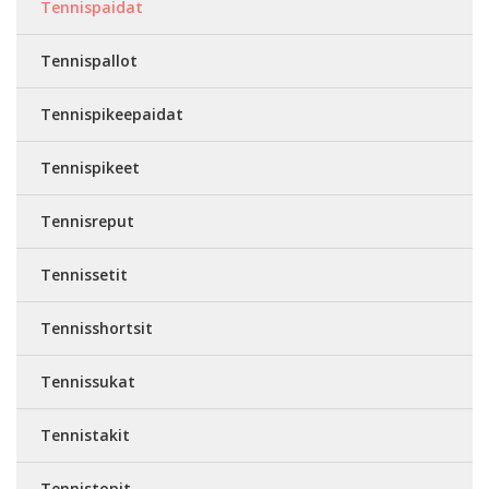
Tennispaidat
Tennispallot
Tennispikeepaidat
Tennispikeet
Tennisreput
Tennissetit
Tennisshortsit
Tennissukat
Tennistakit
Tennistopit