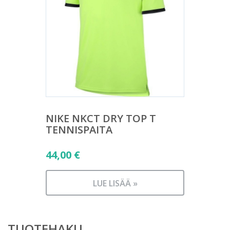
NIKE NKCT DRY TOP T
TENNISPAITA
44,00
€
LUE LISÄÄ »
TUOTEHAKU