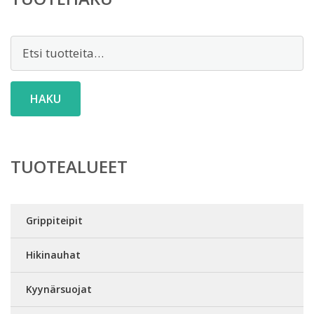
Etsi:
HAKU
TUOTEALUEET
Grippiteipit
Hikinauhat
Kyynärsuojat