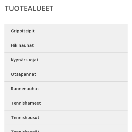
TUOTEALUEET
Grippiteipit
Hikinauhat
Kyynärsuojat
Otsapannat
Rannenauhat
Tennishameet
Tennishousut
Tenniskengät