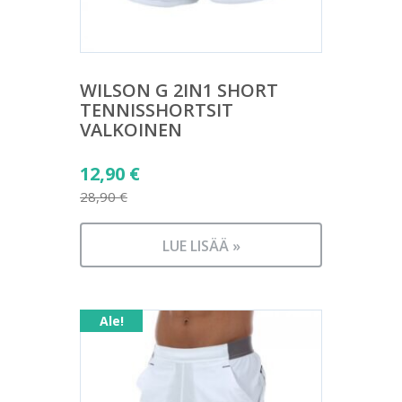
WILSON G 2IN1 SHORT
TENNISSHORTSIT
VALKOINEN
Alkuperäinen
12,90
€
hinta
28,90
€
Nykyinen
oli:
hinta
28,90 €.
LUE LISÄÄ »
on:
12,90 €.
Ale!