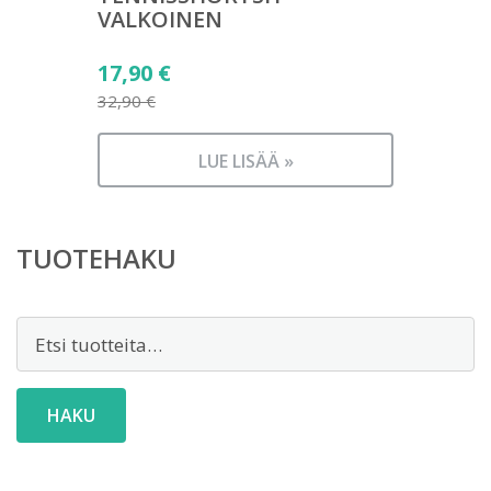
VALKOINEN
Alkuperäinen
17,90
€
hinta
32,90
€
Nykyinen
oli:
hinta
32,90 €.
LUE LISÄÄ »
on:
17,90 €.
TUOTEHAKU
Etsi:
HAKU