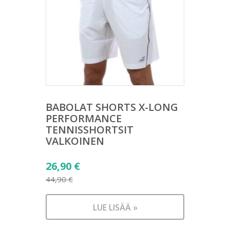
BABOLAT SHORTS X-LONG
PERFORMANCE
TENNISSHORTSIT
VALKOINEN
Alkuperäinen
26,90
€
hinta
44,90
€
Nykyinen
oli:
hinta
44,90 €.
LUE LISÄÄ »
on: