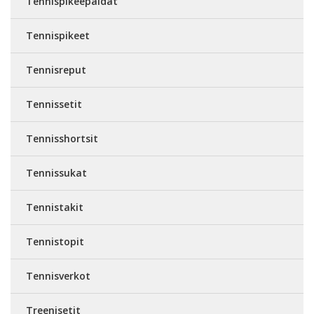
Tennispikeepaidat
Tennispikeet
Tennisreput
Tennissetit
Tennisshortsit
Tennissukat
Tennistakit
Tennistopit
Tennisverkot
Treenisetit