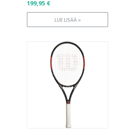
199,95
€
LUE LISÄÄ »