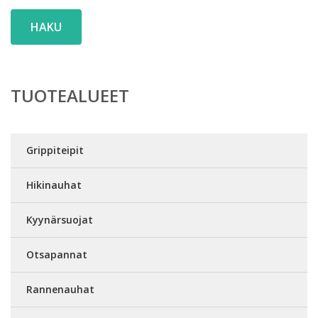
HAKU
TUOTEALUEET
Grippiteipit
Hikinauhat
Kyynärsuojat
Otsapannat
Rannenauhat