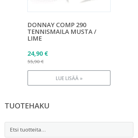
DONNAY COMP 290
TENNISMAILA MUSTA /
LIME
Alkuperäinen
24,90
€
hinta
55,90
€
Nykyinen
oli:
hinta
55,90 €.
LUE LISÄÄ »
on:
24,90 €.
TUOTEHAKU
Etsi: