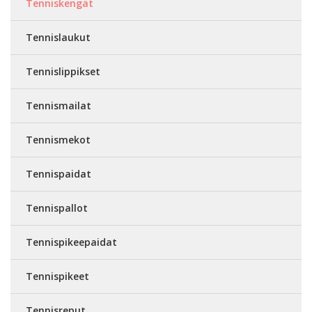
Tenniskengät
Tennislaukut
Tennislippikset
Tennismailat
Tennismekot
Tennispaidat
Tennispallot
Tennispikeepaidat
Tennispikeet
Tennisreput