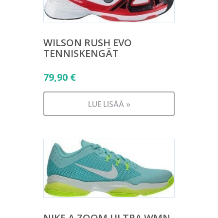
WILSON RUSH EVO
TENNISKENGÄT
79,90
€
LUE LISÄÄ »
NIKE A ZOOM ULTRA WMN