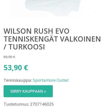
WILSON RUSH EVO
TENNISKENGÄT VALKOINEN
/ TURKOOSI
89,90
€
Alkuperäinen
53,90
€
hinta
Nykyinen
oli:
Tenniskauppa:
Sportamore Outlet
hinta
89,90 €.
on:
SIIRRY KAUPPAAN »
53,90 €.
Tuotetunnus:
2707146025