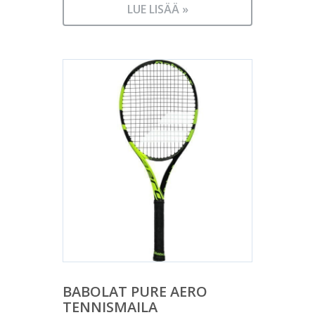
hinta
55,90 €.
LUE LISÄÄ »
on:
24,90 €.
BABOLAT PURE AERO
TENNISMAILA