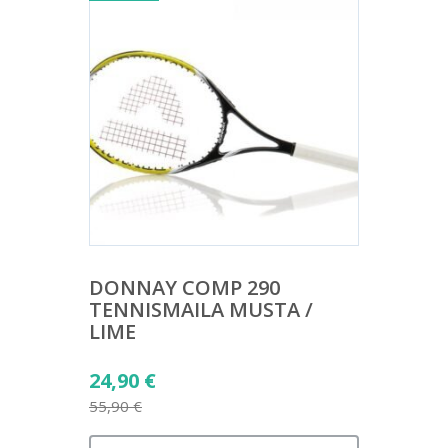
DONNAY COMP 290
TENNISMAILA MUSTA /
LIME
Alkuperäinen
24,90
€
hinta
55,90
€
Nykyinen
oli: