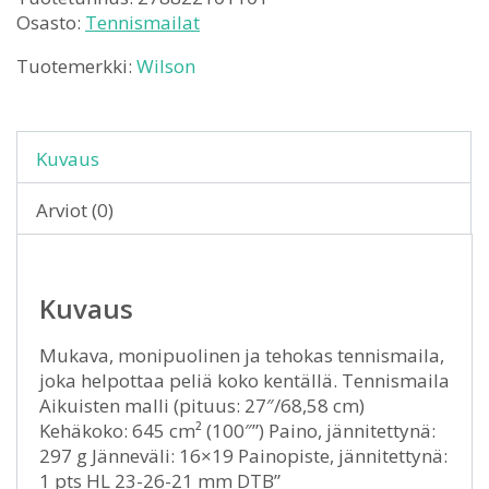
Osasto:
Tennismailat
Tuotemerkki:
Wilson
Kuvaus
Arviot (0)
Kuvaus
Mukava, monipuolinen ja tehokas tennismaila,
joka helpottaa peliä koko kentällä. Tennismaila
Aikuisten malli (pituus: 27″/68,58 cm)
Kehäkoko: 645 cm² (100″”) Paino, jännitettynä:
297 g Jänneväli: 16×19 Painopiste, jännitettynä:
1 pts HL 23-26-21 mm DTB”