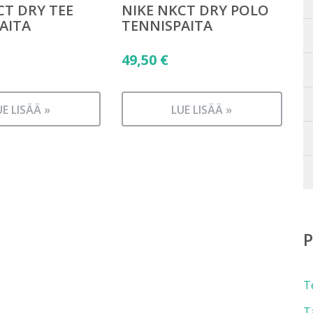
CT DRY TEE
NIKE NKCT DRY POLO
AITA
TENNISPAITA
49,50
€
UE LISÄÄ »
LUE LISÄÄ »
T
T