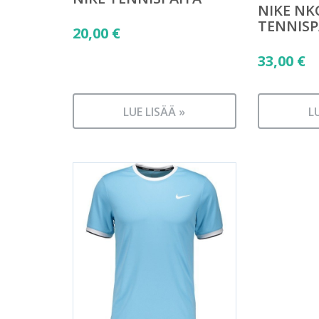
NIKE NK
TENNISP
20,00
€
33,00
€
LUE LISÄÄ »
L