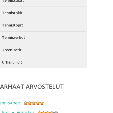
Tennissukat
Tennistakit
Tennistopit
Tennisverkot
Treenisetit
Urheiluliivit
PARHAAT ARVOSTELUT
ennisXpert
alin Tenniskeskus