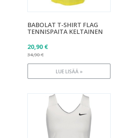
BABOLAT T-SHIRT FLAG
TENNISPAITA KELTAINEN
Alkuperäinen
20,90
€
hinta
34,90
€
Nykyinen
oli:
hinta
34,90 €.
LUE LISÄÄ »
on:
20,90 €.